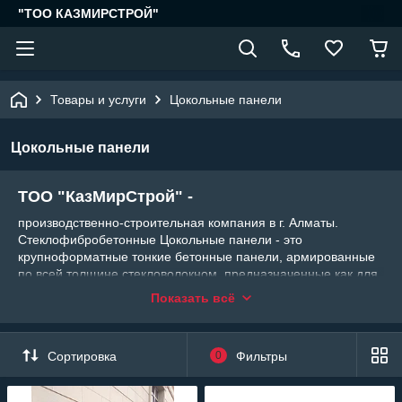
"ТОО КАЗМИРСТРОЙ"
Товары и услуги
Цокольные панели
Цокольные панели
ТОО "КазМирСтрой" -
производственно-строительная компания в г. Алматы.
Стеклофибробетонные Цокольные панели - это
крупноформатные тонкие бетонные панели, армированные
по всей толщине стекловолокном, предназначенные как для
облицовки фасада зданий, так и для отделки интерьера.
Показать всё
Фибробетонные панели удачно сочетают прочность,
огнестойкость, небольшой вес и долговечность.
Сортировка
0
Фильтры
Дисперсионное взаимодействие бетона и стекловолокна
значительно увеличивает прочность материала за счет
площади армирования.