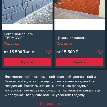
Цокольная панель
"TERMOVIP"
Цокольная панель
Под заказ
Под заказ
15 500
15 500
от
₸/кв.м
от
₸
Купить
Купить
Для многих выбор экономичной, стильной, долговечной и
безопасной отделки фасада цоколя является задачей со
звездочкой. Рассказы знакомых о том, что фасадные
материалы уже через несколько лет начинают отваливаться
и пропускать влагу еще больше усложняют задачу.
Благодаря активному развитию технологий и разработке
Показать всё
новых материалов, появилось новое эффективное решение